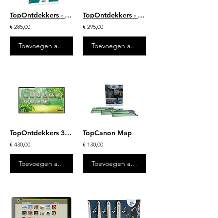
TopOntdekkers - TopTopo Atlas - 25 stuks
TopOntdekkers - TopTopo (jaarlicentie)
€ 285,00
€ 295,00
Toevoegen aan winkelwagen
Toevoegen aan winkelwagen
TopOntdekkers 3/4 - digitaal (jaarlicentie)
TopCanon Map
€ 430,00
€ 130,00
Toevoegen aan winkelwagen
Toevoegen aan winkelwagen