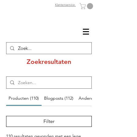
Klantenservice
Zoekresultaten
Producten (110)
Blogposts (112)
Andere pagina's (36)
Filter
110 resultaten gevonden met een lege