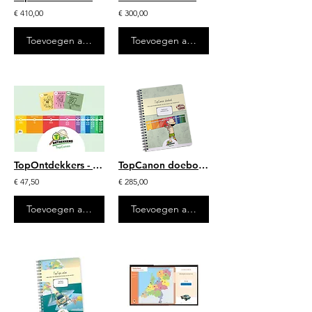
€ 410,00
€ 300,00
Toevoegen aan winkelwagen
Toevoegen aan winkelwagen
TopOntdekkers - TopCanon tijdlijn
TopCanon doeboek (25 stuks)
€ 47,50
€ 285,00
Toevoegen aan winkelwagen
Toevoegen aan winkelwagen