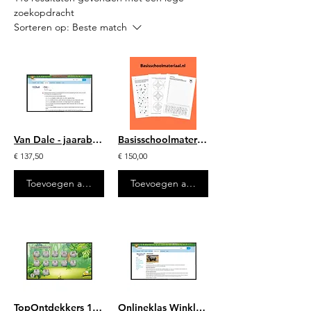
zoekopdracht
Sorteren op:
Beste match
Van Dale - jaarabonnement
Basisschoolmateriaal.nl schoollicentie groep 1-8, 1 jaar
€ 137,50
€ 150,00
Toevoegen aan winkelwagen
Toevoegen aan winkelwagen
TopOntdekkers 1/2 - digitaal (jaarlicentie)
Onlineklas Winkler Prins