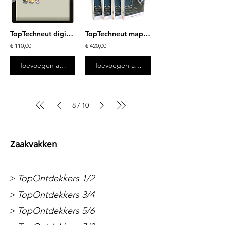
TopTechneut digitaal (jaarlicentie)
TopTechneut mappenset
€ 110,00
€ 420,00
Toevoegen aan winkelwagen
Toevoegen aan winkelwagen
8
10
/
Zaakvakken
> TopOntdekkers 1/2
> TopOntdekkers 3/4
> TopOntdekkers 5/6