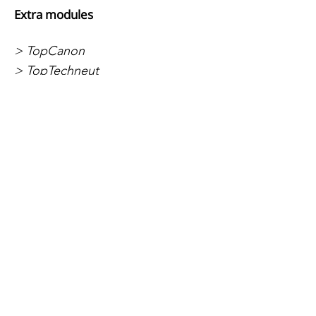
Extra modules
> TopCanon
> TopTechneut
> TopDrama
> TopTopo
Rekenmethode
> LDO Rekenen
> LDO Rekenen - Kaartspellen
> LDO Rekenen - Materiaalpakketten
> LDO Rekenwerkbladen
> LDO Automatiseren
Peuters en
kleuters