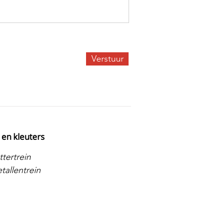
Verstuur
 en kleuters
tertrein
tallentrein