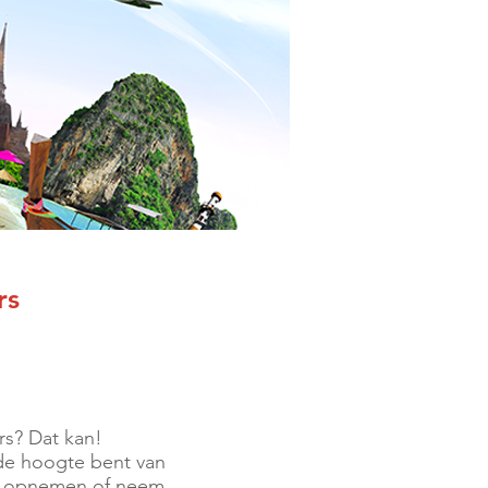
rs
s? Dat kan!
 de hoogte bent van
t u opnemen of neem