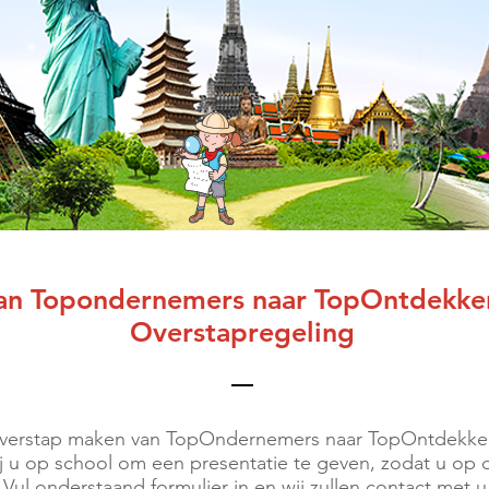
an Topondernemers naar TopOntdekke
Overstapregeling
overstap maken van TopOndernemers naar TopOntdekker
j u op school om een presentatie te geven, zodat u op
. Vul onderstaand formulier in en wij zullen contact me