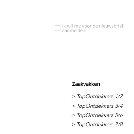
Ik wil me voor de nieuwsbrief
aanmelden.
Zaakvakken
> TopOntdekkers 1/2
> TopOntdekkers 3/4
> TopOntdekkers 5/6
> TopOntdekkers 7/8