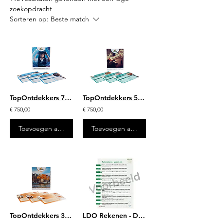
zoekopdracht
Sorteren op:
Beste match
TopOntdekkers 7/8 - mappenset
TopOntdekkers 5/6 - mappenset
€ 750,00
€ 750,00
Toevoegen aan winkelwagen
Toevoegen aan winkelwagen
TopOntdekkers 3/4 - mappenset
LDO Rekenen - Doelenposters - Automatiseren