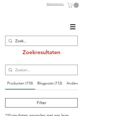
Klantenservice
Zoekresultaten
Producten (110)
Blogposts (112)
Andere pagina's (36)
Filter
110 resultaten gevonden met een lege