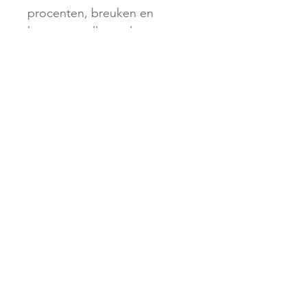
procenten, breuken en
kommagetallen te leren
kennen. Op de magnetische
breukenstroken staan ook de
percentages.
Zaakvakken
> TopOntdekkers 1/2
> TopOntdekkers 3/4
> TopOntdekkers 5/6
> TopOntdekkers 7/8