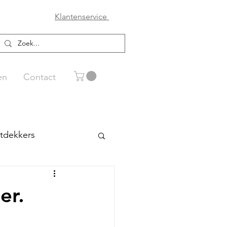
Klantenservice
en
Contact
tdekkers
s
er.
ceaan