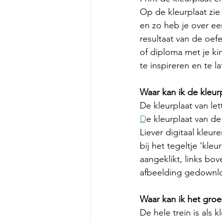
Op de kleurplaat zie
en zo heb je over een
resultaat van de oefe
of diploma met je ki
te inspireren en te l
Waar kan ik de kleu
De kleurplaat van let
D
e kleurplaat van de
Liever digitaal kleur
bij het tegeltje 'kleu
aangeklikt, links bov
afbeelding gedownl
Waar kan ik het gro
De hele trein is als 