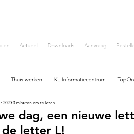
alen
Actueel
Downloads
Aanvraag
Bestell
Thuis werken
KL Informatiecentrum
TopOn
pr 2020
3 minuten om te lezen
ut
Beroepenplaat
LDO Rekenen
TopLezer
we dag, een nieuwe lett
de letter L!
pTopo
De Getallentrein
Online lezen
TaalO