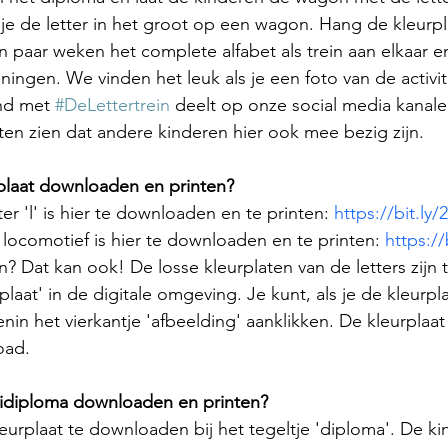
 je de letter in het groot op een wagon. Hang de kleurpl
 paar weken het complete alfabet als trein aan elkaar en
ningen. We vinden het leuk als je een foto van de activite
nd met 
#DeLettertrein
 deelt op onze social media kanal
aten zien dat andere kinderen hier ook mee bezig zijn. 
rplaat downloaden en printen?
ter 'l' is hier te downloaden en te printen: 
https://bit.ly
 locomotief is hier te downloaden en te printen: 
https://
en? Dat kan ook! De losse kleurplaten van de letters zij
rplaat' in de digitale omgeving. Je kunt, als je de kleurpl
enin het vierkantje 'afbeelding' aanklikken. De kleurplaat
oad.
eidiploma downloaden en printen? 
kleurplaat te downloaden bij het tegeltje 'diploma'. De 