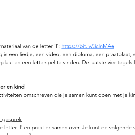
ateriaal van de letter ‘l’: 
https://bit.ly/3clnMAe
 is een liedje, een video, een diploma, een praatplaat,
plaat en een letterspel te vinden. De laatste vier tegels
der en kind
activiteiten omschreven die je samen kunt doen met je ki
nd gesprek
e letter 'l' en praat er samen over. Je kunt de volgende 