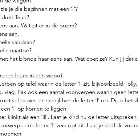
in de wagon? 
ie je die beginnen met een 'l'?
t doet Teun?
ns aan. Wat zit er in de boom?  
ens aan. 
belle vandaan? 
elle naartoe? 
met het blonde haar eens aan. Wat doet ze? Kun jij dat a
an een letter in een woord 
pen op tafel waarin de letter ‘l’ zit, bijvoorbeeld: lolly, 
mp, vlag. Pak ook een aantal voorwerpen waarin geen letter 
t vel papier, en schrijf hier de letter ‘l’ op. Dit is het v
een ‘l’ op komen te liggen. 
er klinkt als een ‘lll’. Laat je kind nu de letter uitspreken.
oorwerpen de letter ‘l’ verstopt zit. Laat je kind dit vo
enoemen. 