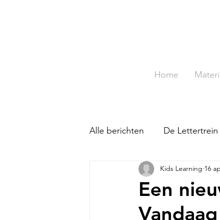
Home
Materi
Alle berichten
De Lettertrein
Kids Learning
16 a
Tafeldiploma
TopTechne
Een nieu
Vandaag 
De Leerdoelmonitor
To