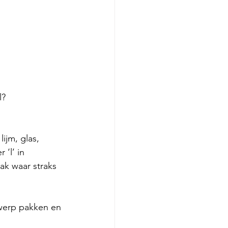
l?
lijm, glas, 
‘l’ in 
lak waar straks 
 
orwerp pakken en 