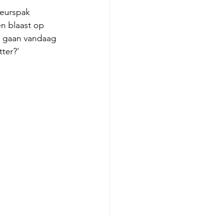
teurspak 
en blaast op 
ie gaan vandaag 
tter?'