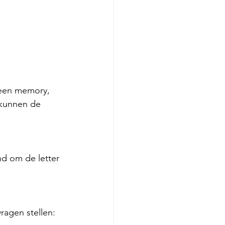
 een memory, 
 kunnen de 
nd om de letter 
vragen stellen: