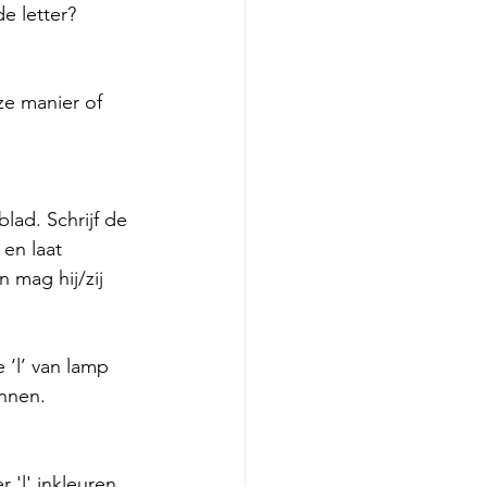
e letter? 
e manier of 
lad. Schrijf de 
 en laat 
 mag hij/zij 
‘l’ van lamp 
innen.
'l' inkleuren. 