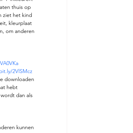
aten thuis op 
 ziet het kind 
it, kleurplaat 
en, om anderen 
/2VA0VKa
bit.ly/2VlSMcz
n te downloaden 
aat hebt 
 wordt dan als 
kinderen kunnen 