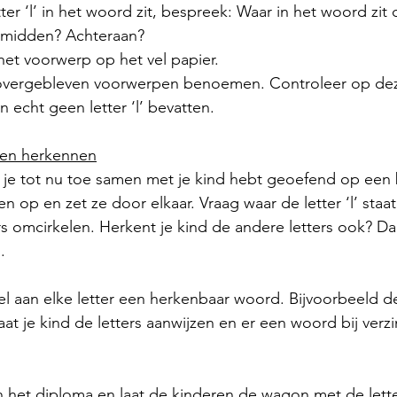
ter ‘l’ in het woord zit, bespreek: Waar in het woord zit d
 midden? Achteraan? 
het voorwerp op het vel papier. 
 overgebleven voorwerpen benoemen. Controleer op dez
echt geen letter ‘l’ bevatten. 
eken herkennen
die je tot nu toe samen met je kind hebt geoefend op een b
n op en zet ze door elkaar. Vraag waar de letter ‘l’ staat
s omcirkelen. Herkent je kind de andere letters ook? Dan
. 
l aan elke letter een herkenbaar woord. Bijvoorbeeld de 
aat je kind de letters aanwijzen en er een woord bij verz
n het diploma en laat de kinderen de wagon met de letter 