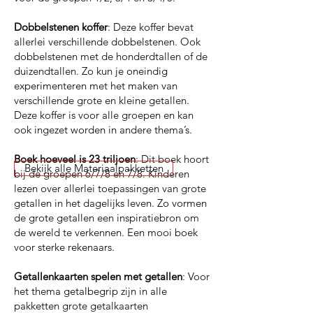
Dobbelstenen koffer
: Deze koffer bevat
allerlei verschillende dobbelstenen. Ook
dobbelstenen met de honderdtallen of de
duizendtallen. Zo kun je oneindig
experimenteren met het maken van
verschillende grote en kleine getallen.
Deze koffer is voor alle groepen en kan
ook ingezet worden in andere thema’s.
Boek hoeveel is 23 triljoen
: Dit boek hoort
Bekijk alle Materiaalpakketten
bij de groepen 6/7/8 en 7/8. Kinderen
lezen over allerlei toepassingen van grote
getallen in het dagelijks leven. Zo vormen
de grote getallen een inspiratiebron om
de wereld te verkennen. Een mooi boek
voor sterke rekenaars.
Getallenkaarten spelen met getallen
: Voor
het thema getalbegrip zijn in alle
pakketten grote getalkaarten