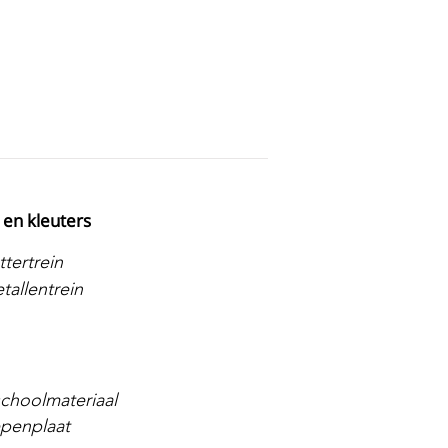
 en kleuters
tertrein
tallentrein
schoolmateriaal
penplaat