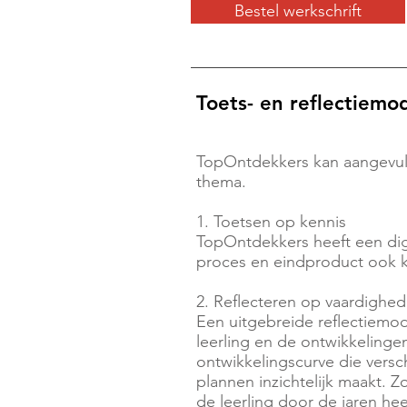
Bestel werkschrift
Toets- en reflectiemo
TopOntdekkers kan aangevuld
thema.
1. Toetsen op kennis
TopOntdekkers heeft een dig
proces en eindproduct ook k
2. Reflecteren op vaardighe
Een uitgebreide reflectiemod
leerling en de ontwikkelingen
ontwikkelingscurve die vers
plannen inzichtelijk maakt. Z
de leerling door de jaren he