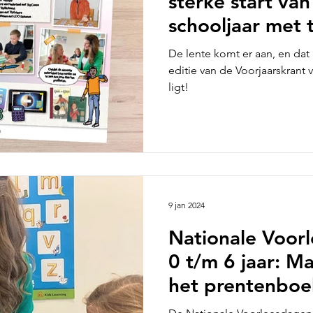
sterke start va
schooljaar met 
geïntegreerd on
De lente komt er aan, en dat
editie van de Voorjaarskrant
ligt!
9 jan 2024
Nationale Voor
0 t/m 6 jaar: M
het prentenboe
Lettertrein en 