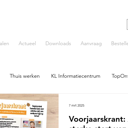
alen
Actueel
Downloads
Aanvraag
Bestell
Thuis werken
KL Informatiecentrum
TopOn
ut
Beroepenplaat
LDO Rekenen
TopLezers
7 mrt 2025
Voorjaarskrant:
pTopo
De Getallentrein
Online lezen
TaalO