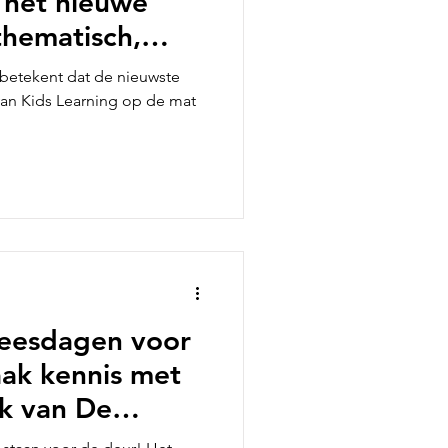
n het nieuwe
thematisch,
derwijs!
 betekent dat de nieuwste
 van Kids Learning op de mat
leesdagen voor
aak kennis met
k van De
De Getallentrein