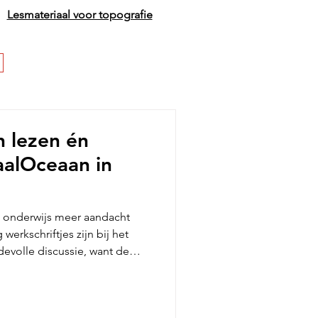
Lesmateriaal voor topografie
n lezen én
aalOceaan in
et onderwijs meer aandacht
erkschriftjes zijn bij het
devolle discussie, want de
esonderwijs wordt ingericht
twikkeling van jonge lezers.