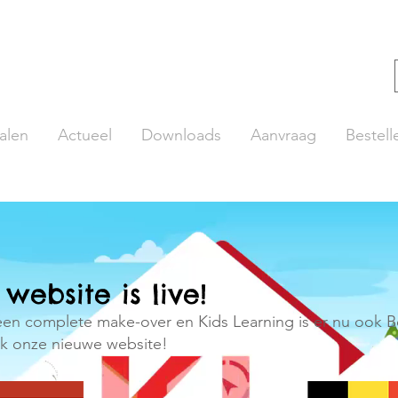
alen
Actueel
Downloads
Aanvraag
Bestell
website is live!
en complete make-over en Kids Learning is er nu ook B
jk onze nieuwe website!