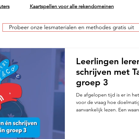
uters
Kaartspellen voor alle rekendomeinen
Probeer onze lesmaterialen en methodes gratis uit
Leerlingen lere
schrijven met T
groep 3
De afgelopen tijd is er in h
voor de vraag hoe doelmatig w
aanvankelijk lezen. Een waar
manier waarop het eerste le
heeft grote invloed op de on