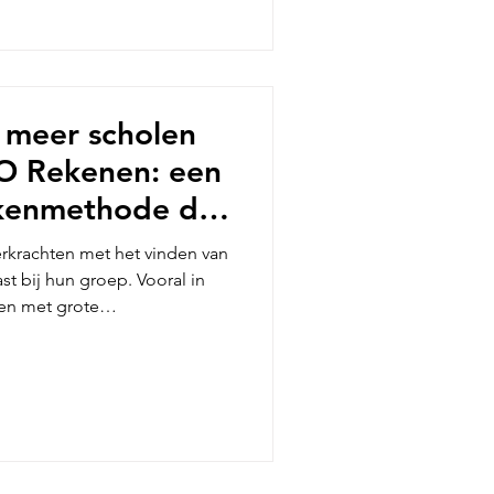
 meer scholen
O Rekenen: een
kenmethode die
sisonderwijs
erkrachten met het vinden van
t bij hun groep. Vooral in
en met grote
raditionele methodes vaak
atische, domeingerichte
len die meer eigenaarschap
erwijs willen brengen. Wij