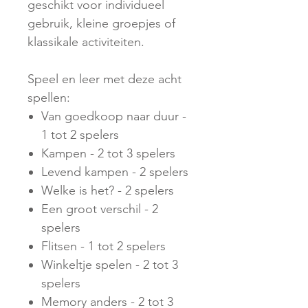
geschikt voor individueel
gebruik, kleine groepjes of
klassikale activiteiten.
Speel en leer met deze acht
spellen:
Van goedkoop naar duur -
1 tot 2 spelers
Kampen - 2 tot 3 spelers
Levend kampen - 2 spelers
Welke is het? - 2 spelers
Een groot verschil - 2
spelers
Flitsen - 1 tot 2 spelers
Winkeltje spelen - 2 tot 3
spelers
Memory anders - 2 tot 3