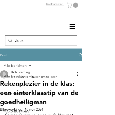
Klantenservice
Post
Alle berichten
Kids Learning
Alle berichten
7 nov 2024
4 minuten om te lezen
Rekenplezier in de klas:
De Lettertrein
een sinterklaastip van de
Thuis werken
goedheiligman
KL Informatiecentrum
Bijgewerkt op:
18 nov 2024
TopOntdekkers