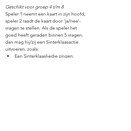
Geschikt voor groep 4 t/m 8
Speler 1 neemt een kaart in zijn hoofd, 
speler 2 raadt de kaart door 'ja/nee'-
vragen te stellen. Als de speler het 
goed heeft geraden binnen 5 vragen, 
dan mag hij/zij een Sinterklaasactie 
uitvoeren, zoals:
Een Sinterklaasliedje zingen.
Een grappig rijmpje bedenken 
over een andere speler.
Bekijk en bestel hier de 
kaartspellen met Geld