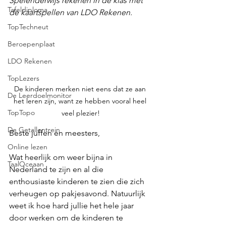
Spelenderwijs rekenen in de klas met 
Tafeldiploma
de kaartspellen van LDO Rekenen. 
TopTechneut
Beroepenplaat
LDO Rekenen
TopLezers
De kinderen merken niet eens dat ze aan 
De Leerdoelmonitor
het leren zijn, want ze hebben vooral heel 
TopTopo
veel plezier!
De Getallentrein
Beste juffen en meesters,
Online lezen
Wat heerlijk om weer bijna in 
TaalOceaan
Nederland te zijn en al die 
enthousiaste kinderen te zien die zich 
verheugen op pakjesavond. Natuurlijk 
weet ik hoe hard jullie het hele jaar 
door werken om de kinderen te 