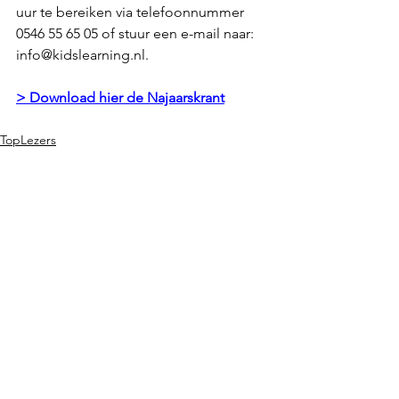
uur te bereiken via telefoonnummer 
0546 55 65 05 of stuur een e-mail naar: 
info@kidslearning.nl. 
> Download hier de Najaarskrant
TopLezers
LDO Rekenen
TopTechneut
Alles weergeven
Recente blogposts