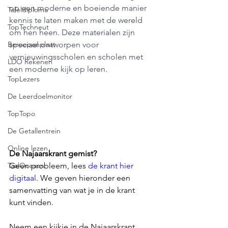
op een moderne en boeiende manier 
Tafeldiploma
kennis te laten maken met de wereld 
TopTechneut
om hen heen. Deze materialen zijn 
Beroepenplaat
speciaal ontworpen voor 
vernieuwingsscholen en scholen met 
LDO Rekenen
een moderne kijk op leren.
TopLezers
De Leerdoelmonitor
TopTopo
De Getallentrein
Online lezen
De Najaarskrant gemist?
TaalOceaan
Geen probleem, lees 
de krant hier 
digitaal
. We geven hieronder een 
samenvatting van wat je in de krant 
kunt vinden. 
Neem een kijkje in de Najaarskrant 