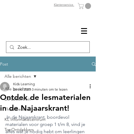
Klantenservice
Post
Alle berichten
Kids Learning
Alle berichten
26 okt 2023
3 minuten om te lezen
Ontdek de lesmaterialen
De Lettertrein
in de Najaarskrant!
Thuis werken
 In de Najaarskrant, boordevol 
KL Informatiecentrum
materialen voor groep 1 t/m 8, vind je 
TopOntdekkers
alles wat je nodig hebt om leerlingen 