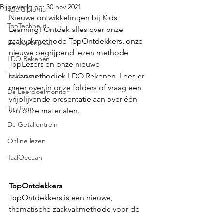
Bijgewerkt op:
30 nov 2021
Tafeldiploma
Nieuwe ontwikkelingen bij Kids 
TopTechneut
Learning! Ontdek alles over onze 
zaakvakmethode TopOntdekkers, onze 
Beroepenplaat
nieuwe begrijpend lezen methode 
LDO Rekenen
TopLezers en onze nieuwe 
TopLezers
rekenmethodiek LDO Rekenen. Lees er 
meer over in onze folders of vraag een 
De Leerdoelmonitor
vrijblijvende presentatie aan over één 
TopTopo
van onze materialen.
De Getallentrein
Online lezen
TaalOceaan
TopOntdekkers
TopOntdekkers is een nieuwe, 
thematische zaakvakmethode voor de 