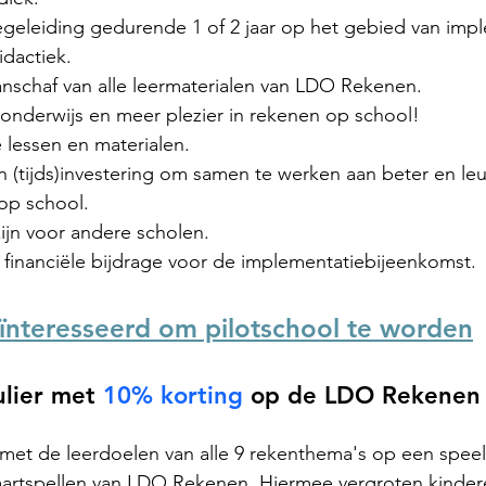
egeleiding gedurende 1 of 2 jaar op het gebied van impl
idactiek.
anschaf van alle leermaterialen van LDO Rekenen.
onderwijs en meer plezier in rekenen op school!
lessen en materialen.
 (tijds)investering om samen te werken aan beter en leu
op school.
ijn voor andere scholen.
financiële bijdrage voor de implementatiebijeenkomst.
eïnteresseerd om pilotschool te worden
lier 
met
 10% korting
 op de LDO Rekenen
 met de leerdoelen van alle 9 rekenthema's op een speel
artspellen van LDO Rekenen. Hiermee vergroten kindere