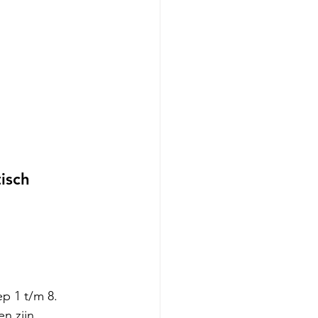
isch 
 1 t/m 8. 
n zijn 