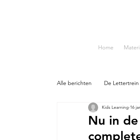
Home
Materi
Alle berichten
De Lettertrein
Kids Learning
16 ja
Tafeldiploma
TopTechne
Nu in de
complet
De Leerdoelmonitor
To