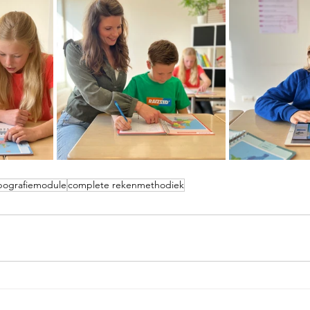
pografiemodule
complete rekenmethodiek