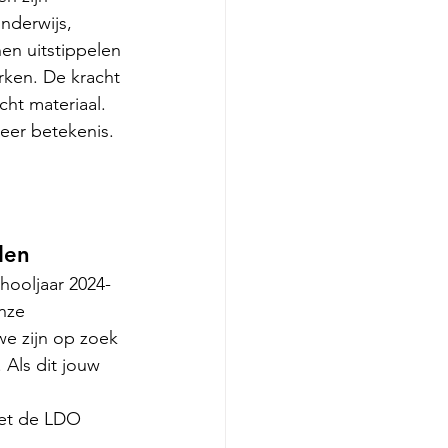
nderwijs, 
en uitstippelen 
rken. De kracht 
ht materiaal. 
eer betekenis. 
den
hooljaar 2024-
nze 
e zijn op zoek 
Als dit jouw 
met de LDO 