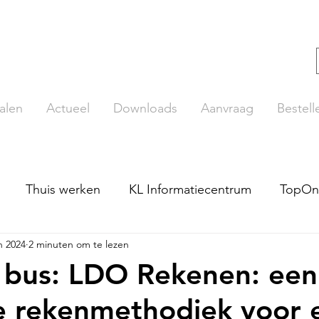
alen
Actueel
Downloads
Aanvraag
Bestell
Thuis werken
KL Informatiecentrum
TopOn
n 2024
2 minuten om te lezen
ut
Beroepenplaat
LDO Rekenen
TopLezer
 bus: LDO Rekenen: een
e rekenmethodiek voor 
pTopo
De Getallentrein
Online lezen
TaalO