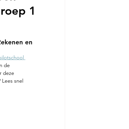
groep 1
Rekenen en 
ilotschool 
in de 
er deze 
 Lees snel 