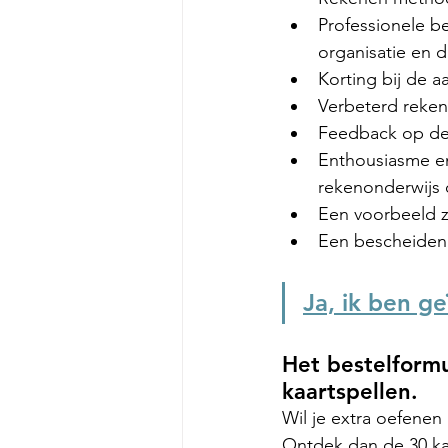
Professionele b
organisatie en d
Korting bij de a
Verbeterd reken
Feedback op de 
Enthousiasme en
rekenonderwijs 
Een voorbeeld z
Een bescheiden 
Ja, ik ben g
Het bestelformu
kaartspellen.
Wil je extra oefenen
Ontdek dan de 30 ka