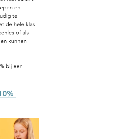
oepen en 
udig te 
t de hele klas 
kenles of als 
r en kunnen 
% bij een 
 10% 