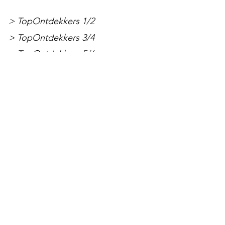
> TopOntdekkers 1/2
> TopOntdekkers 3/4
> TopOntdekkers 5/6
> TopOntdekkers 7/8
Extra modules
> TopCanon
> TopTechneut
> TopDrama
> TopTopo
Rekenmethode
> LDO Rekenen