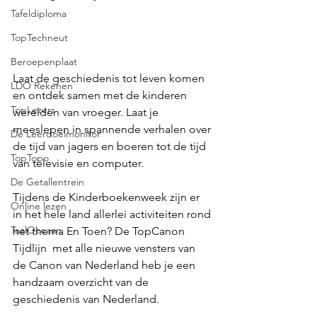
Tafeldiploma
TopTechneut
Beroepenplaat
Laat de geschiedenis tot leven komen 
LDO Rekenen
en ontdek samen met de kinderen 
TopLezers
werelden van vroeger. Laat je 
meeslepen in spannende verhalen over 
De Leerdoelmonitor
de tijd van jagers en boeren tot de tijd 
TopTopo
van televisie en computer. 
De Getallentrein
Tijdens de Kinderboekenweek zijn er 
Online lezen
in het hele land allerlei activiteiten rond 
TaalOceaan
het thema En Toen? De TopCanon 
Tijdlijn  met alle nieuwe vensters van 
de Canon van Nederland heb je een 
handzaam overzicht van de 
geschiedenis van Nederland. 