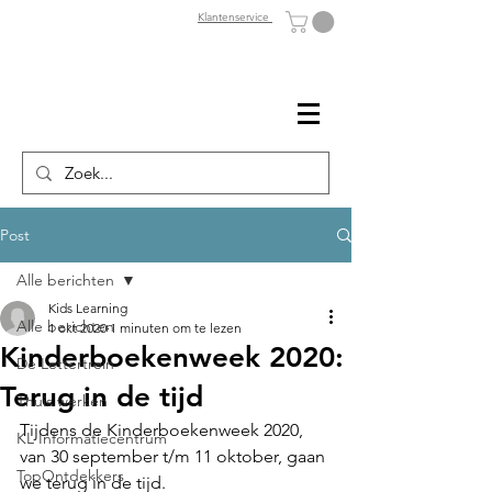
Klantenservice
Post
Alle berichten
Kids Learning
Alle berichten
1 okt 2020
1 minuten om te lezen
Kinderboekenweek 2020:
De Lettertrein
Terug in de tijd
Thuis werken
Tijdens de Kinderboekenweek 2020, 
KL Informatiecentrum
van 30 september t/m 11 oktober, gaan 
TopOntdekkers
we terug in de tijd. 