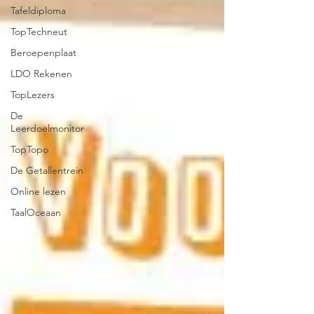
Tafeldiploma
TopTechneut
Beroepenplaat
LDO Rekenen
TopLezers
De
Leerdoelmonitor
TopTopo
De Getallentrein
Online lezen
TaalOceaan