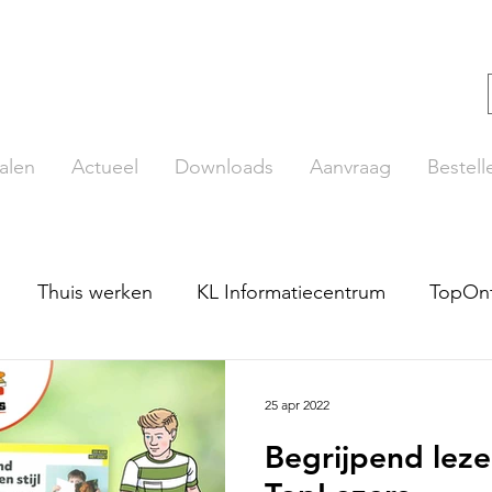
alen
Actueel
Downloads
Aanvraag
Bestell
Thuis werken
KL Informatiecentrum
TopOn
ut
Beroepenplaat
LDO Rekenen
TopLezers
25 apr 2022
Begrijpend lezen
pTopo
De Getallentrein
Online lezen
TaalO