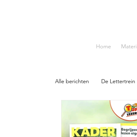
Home
Materi
Alle berichten
De Lettertrein
Tafeldiploma
TopTechne
De Leerdoelmonitor
To