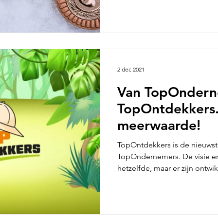
2 dec 2021
Van TopOndern
TopOntdekkers. 
meerwaarde!
TopOntdekkers is de nieuwst
TopOndernemers. De visie en
hetzelfde, maar er zijn ontwi