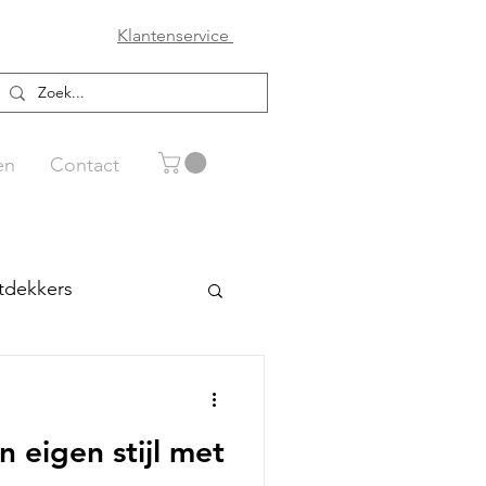
Klantenservice
en
Contact
tdekkers
 eigen stijl met
ceaan