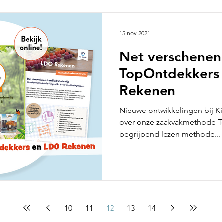
15 nov 2021
Net verschenen
TopOntdekkers
Rekenen
Nieuwe ontwikkelingen bij Ki
over onze zaakvakmethode T
begrijpend lezen methode...
10
11
12
13
14