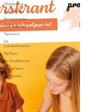
Tafeldiploma
TopTechneut
Beroepenplaat
LDO Rekenen
TopLezers
De
Leerdoelmonitor
TopTopo
De Getallentrein
Online lezen
TaalOceaan