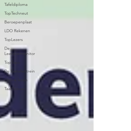
Tafeldiploma
TopTechneut
Beroepenplaat
LDO Rekenen
TopLezers
De
Leerdoelmonitor
TopTopo
De Getallentrein
Online lezen
TaalOceaan