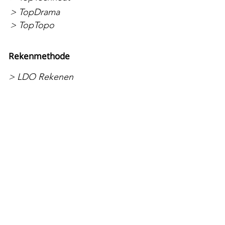
> TopDrama
> TopTopo
Rekenmethode
> LDO Rekenen
> LDO Rekenen - Kaartspellen
> LDO Rekenen - Materiaalpakketten
> LDO Rekenwerkbladen
> LDO Automatiseren
Peuters en
kleuters
> De Lettertrein
> De Getallentrein