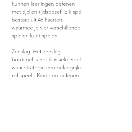
kunnen leerlingen oefenen
met tijd en tijdsbesef. Elk spel
bestaat uit 48 kaarten,
waarmee je vier verschillende
spellen kunt spelen.
Zeeslag: Het zeeslag
bordspel is het klassieke spel
waar strategie een belangrijke
rol speelt. Kinderen oefenen
met het noemen van
coördinaten en proberen zo
de schepen van de
tegenstander tot zinken te
brengen. Zeeslag vind je in
de pakketten voor groep
6/7/8 en 7/8.