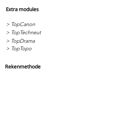
Extra modules
> TopCanon
> TopTechneut
> TopDrama
> TopTopo
Rekenmethode
> LDO Rekenen
> LDO Rekenen - Kaartspellen
> LDO Rekenen - Materiaalpakketten
> LDO Rekenwerkbladen
> LDO Automatiseren
Peuters en